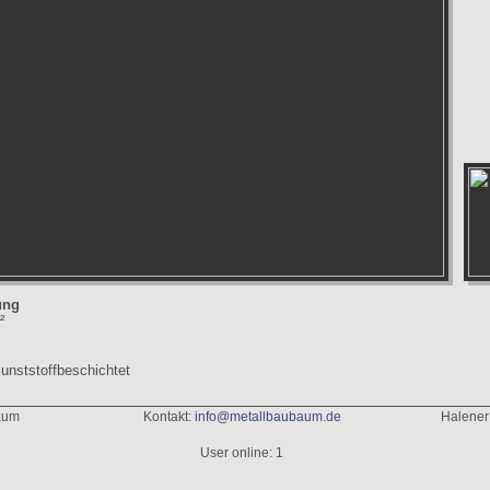
ung
²
kunststoffbeschichtet
aum
Kontakt:
info@metallbaubaum.de
Halener
User online: 1